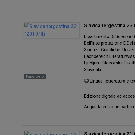
Slavica tergestina 23 
Dipartimento Di Scienze Gi
Dell’Interpretazione E De
Scienze Giuridiche. Univers
Fachbereich Literaturwis
Ljubljani; Filozofska Faku
Slavistiko
Fascicolo
Lingue, letteratura e te
Edizione digitale ad acc
Acquista edizione carta
Slavica tergestina 21 