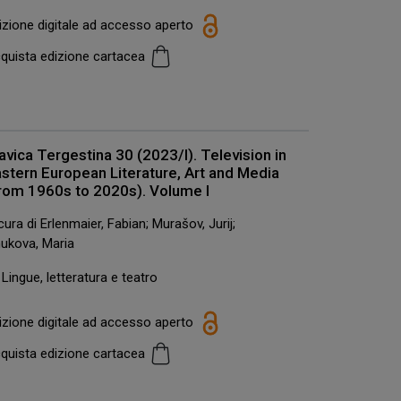
izione digitale ad accesso aperto
quista edizione cartacea
avica Tergestina 30 (2023/I). Television in
stern European Literature, Art and Media
rom 1960s to 2020s). Volume I
cura di Erlenmaier, Fabian; Murašov, Jurij;
ukova, Maria
Lingue, letteratura e teatro
izione digitale ad accesso aperto
quista edizione cartacea