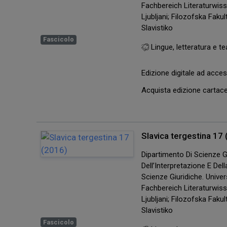
Fachbereich Literaturwis
Ljubljani; Filozofska Faku
Slavistiko
Fascicolo
Lingue, letteratura e te
Edizione digitale ad acc
Acquista edizione carta
Slavica tergestina 17
Dipartimento Di Scienze Gi
Dell’Interpretazione E De
Scienze Giuridiche. Univers
Fachbereich Literaturwis
Ljubljani; Filozofska Faku
Slavistiko
Fascicolo