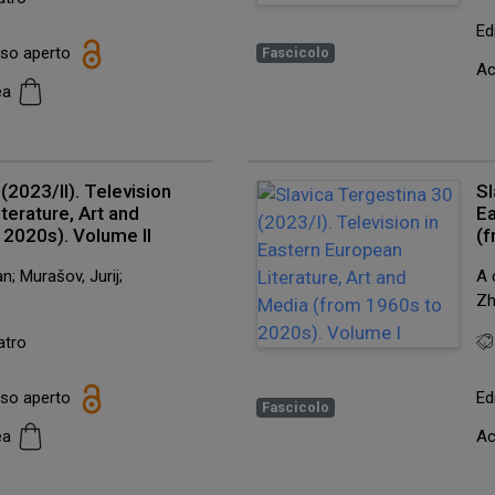
Ed
esso aperto
Fascicolo
Ac
cea
(2023/II). Television
Sl
terature, Art and
Ea
 2020s). Volume II
(f
n; Murašov, Jurij;
A 
Zh
atro
esso aperto
Ed
Fascicolo
cea
Ac