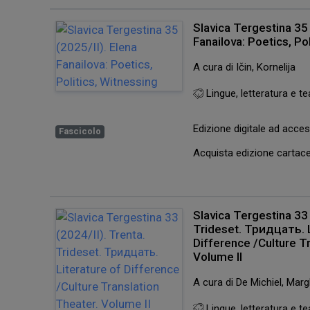
Slavica Tergestina 35 
Fanailova: Poetics, Po
A cura di Ičin, Kornelija
Lingue, letteratura e te
Edizione digitale ad acc
Fascicolo
Acquista edizione carta
Slavica Tergestina 33 
Trideset. Тридцать. L
Difference /Culture T
Volume II
A cura di De Michiel, Margh
Lingue, letteratura e te