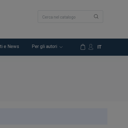
Cerca nel catalogo
ti e News
Per gli autori
IT