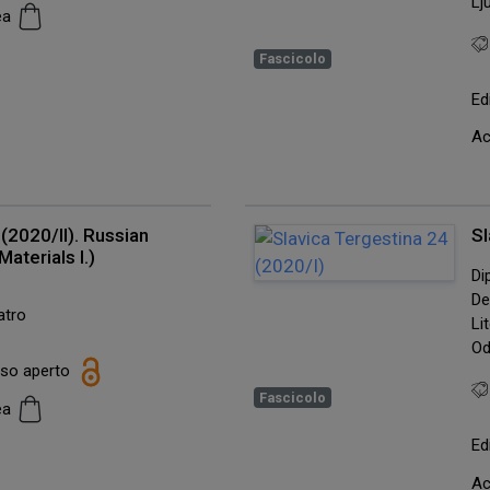
Lj
cea
Fascicolo
Ed
Ac
(2020/II). Russian
Sl
aterials I.)
Di
De
atro
Li
Od
esso aperto
Fascicolo
cea
Ed
Ac