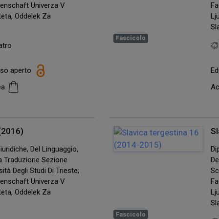
senschaft Univerza V
Fa
lteta, Oddelek Za
Lj
Sl
Fascicolo
atro
esso aperto
Ed
cea
Ac
 (2016)
Sl
uridiche, Del Linguaggio,
Di
lla Traduzione Sezione
De
ità Degli Studi Di Trieste;
Sc
senschaft Univerza V
Fa
lteta, Oddelek Za
Lj
Sl
Fascicolo