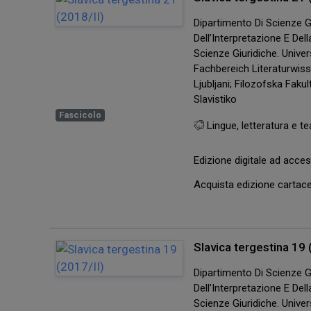
Dipartimento Di Scienze Gi
Dell’Interpretazione E De
Scienze Giuridiche. Univers
Fachbereich Literaturwis
Ljubljani; Filozofska Faku
Slavistiko
Fascicolo
Lingue, letteratura e te
Edizione digitale ad acc
Acquista edizione carta
Slavica tergestina 19 
Dipartimento Di Scienze Gi
Dell’Interpretazione E De
Scienze Giuridiche. Univers