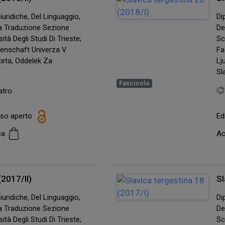
uridiche, Del Linguaggio,
Di
lla Traduzione Sezione
De
ità Degli Studi Di Trieste;
Sc
senschaft Univerza V
Fa
lteta, Oddelek Za
Lj
Sl
Fascicolo
atro
esso aperto
Ed
cea
Ac
(2017/II)
Sl
uridiche, Del Linguaggio,
Di
lla Traduzione Sezione
De
ità Degli Studi Di Trieste;
Sc