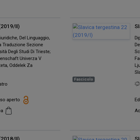
(2019/II)
Sl
uridiche, Del Linguaggio,
Di
lla Traduzione Sezione
De
ità Degli Studi Di Trieste;
Sc
senschaft Univerza V
Fa
lteta, Oddelek Za
Lj
Sl
Fascicolo
atro
esso aperto
Ed
cea
Ac
(2018/II)
Sl