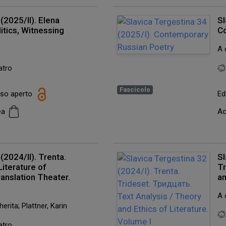
(2025/II). Elena
Sl
litics, Witnessing
C
A 
atro
Fascicolo
esso aperto
Ed
cea
Ac
(2024/II). Trenta.
Sl
iterature of
Tr
ranslation Theater.
an
A 
erita; Plattner, Karin
atro