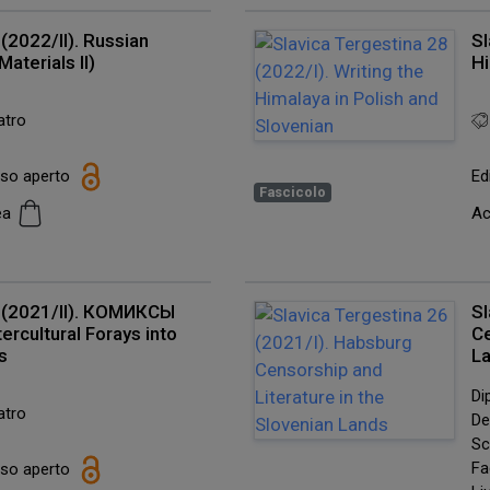
(2022/II). Russian
Sl
aterials II)
Hi
atro
esso aperto
Ed
Fascicolo
cea
Ac
7 (2021/II). КОМИКСЫ
Sl
ercultural Forays into
Ce
s
L
Di
atro
De
Sc
Fa
esso aperto