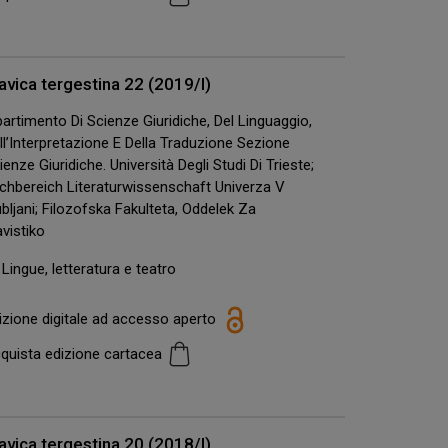
avica tergestina 22 (2019/I)
partimento Di Scienze Giuridiche, Del Linguaggio,
ll’Interpretazione E Della Traduzione Sezione
ienze Giuridiche. Università Degli Studi Di Trieste;
chbereich Literaturwissenschaft Univerza V
ubljani; Filozofska Fakulteta, Oddelek Za
avistiko
Lingue, letteratura e teatro
izione digitale ad accesso aperto
quista edizione cartacea
avica tergestina 20 (2018/I)