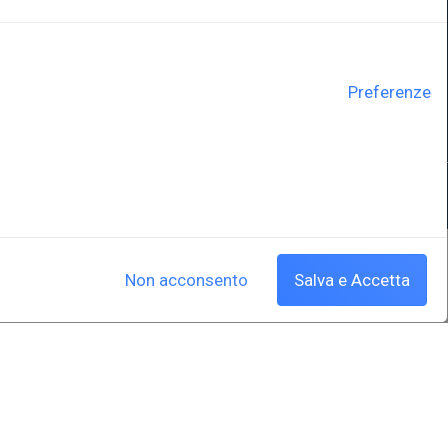
ne
Università degli Studi di Trieste
Sistema Bibliotecario di Ateneo
e Polo museale
EUT in cifre
Preferenze
y
Cookie policy
|
Crediti
Non acconsento
Salva e Accetta