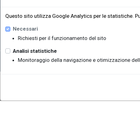
Edificio W
34128 Trie
Questo sito utilizza Google Analytics per le statistiche. P
eut@u
Necessari
Richiesti per il funzionamento del sito
Analisi statistiche
Sede legale: Università degli Studi di Trieste - Piazzale Europ
Monitoraggio della navigazione e otimizzazione dell
P.IVA 00211830328 - C.F. 80013890324 - P.E.C.: ateneo@pec