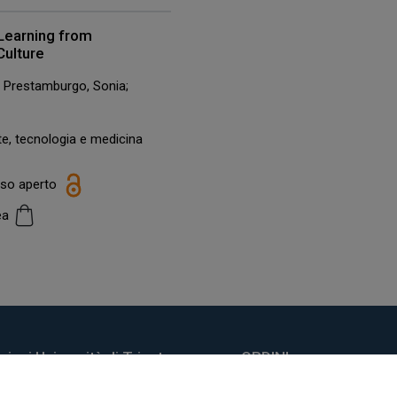
 Learning from
Culture
; Prestamburgo, Sonia;
te, tecnologia e medicina
esso aperto
cea
ioni Università di Trieste
ORDINI
do Weiss, 21