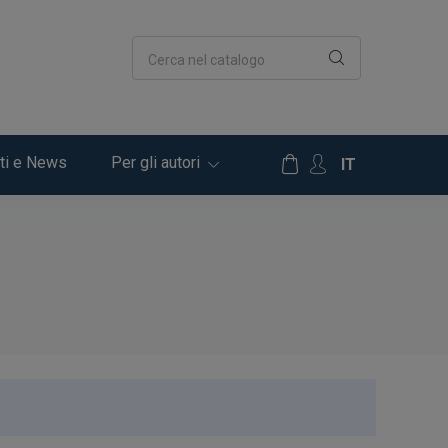
Cerca nel catalogo
ti e News
Per gli autori
IT