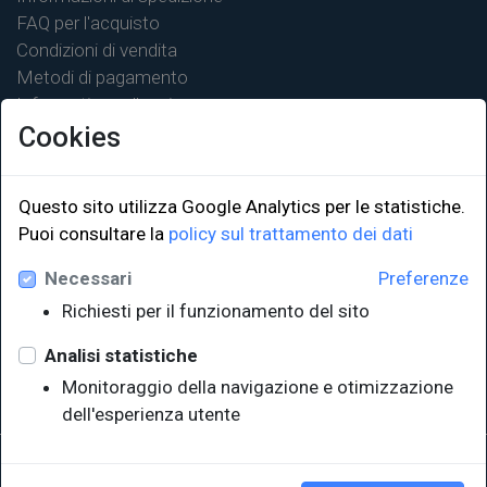
FAQ per l'acquisto
Condizioni di vendita
Metodi di pagamento
Informativa sulla privacy
Cookies
Questo sito utilizza Google Analytics per le statistiche.
Puoi consultare la
policy sul trattamento dei dati
LINK ISTITUZIONALI
Necessari
Preferenze
Università degli Studi di Trieste
Richiesti per il funzionamento del sito
Sistema Bibliotecario di Ateneo
e Polo museale
Analisi statistiche
EUT in cifre
Monitoraggio della navigazione e otimizzazione
dell'esperienza utente
Sede legale: Università degli Studi di Trieste - Piazzale Europa,1 -
34127, Trieste, Italia