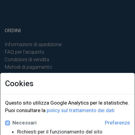
ORDINI
Informazioni di spedizione
FAQ per l'acquisto
Condizioni di vendita
Metodi di pagamento
Informativa sulla privacy
Cookies
Questo sito utilizza Google Analytics per le statistiche.
LINK ISTITUZIONALI
Puoi consultare la
policy sul trattamento dei dati
Necessari
Preferenze
Università degli Studi di Trieste
Richiesti per il funzionamento del sito
Sistema Bibliotecario di Ateneo