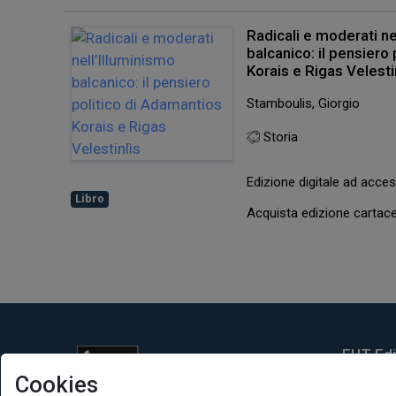
Radicali e moderati ne
balcanico: il pensiero
Korais e Rigas Velesti
Stamboulis, Giorgio
Storia
Edizione digitale ad acc
Libro
Acquista edizione carta
EUT Ediz
Cookies
Via Edoar