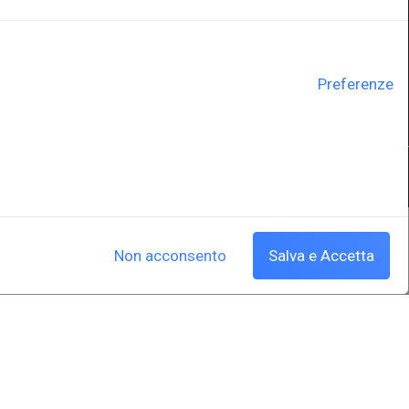
Sistema Bibliotecario di Ateneo
e Polo museale
EUT in cifre
Preferenze
y
Cookie policy
|
Crediti
Non acconsento
Salva e Accetta