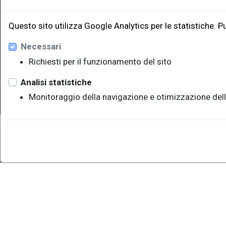
Edificio W
34128 Trie
Questo sito utilizza Google Analytics per le statistiche. P
eut@u
Necessari
Richiesti per il funzionamento del sito
Analisi statistiche
Sede legale: Università degli Studi di Trieste - Piazzale Europ
Monitoraggio della navigazione e otimizzazione dell
P.IVA 00211830328 - C.F. 80013890324 - P.E.C.: ateneo@pec