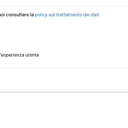
, piano terra
FAQ per l'acquisto
ste, Italia
Condizioni di vendita
uoi consultare la
policy sul trattamento dei dati
nits.it
Metodi di pagamento
Informativa sulla privac
a,1 - 34127, Trieste, Italia
'esperienza utente
.units.it