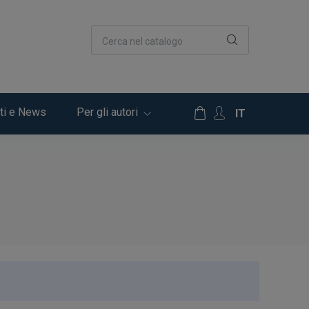
Cerca nel catalogo
ti e News
Per gli autori
IT