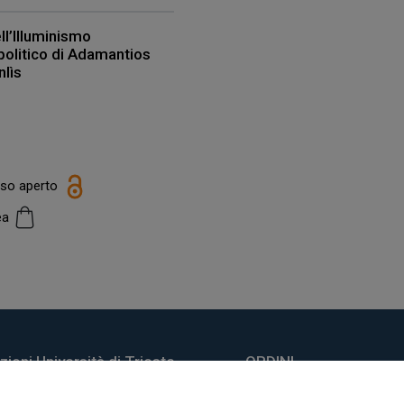
ll’Illuminismo
 politico di Adamantios
nlìs
esso aperto
cea
ioni Università di Trieste
ORDINI
do Weiss, 21
Informazioni di spedizio