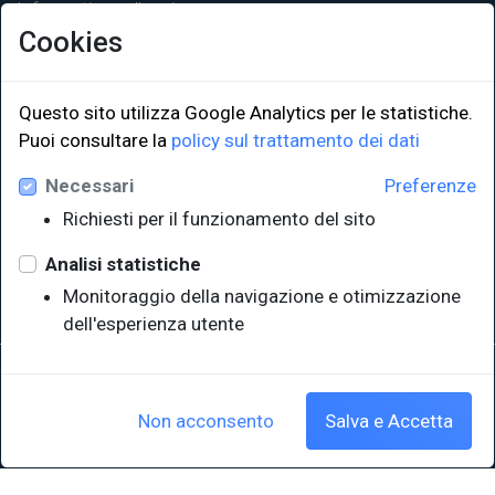
Informativa sulla privacy
Cookies
Questo sito utilizza Google Analytics per le statistiche.
Puoi consultare la
policy sul trattamento dei dati
LINK ISTITUZIONALI
Necessari
Preferenze
Università degli Studi di Trieste
Richiesti per il funzionamento del sito
Sistema Bibliotecario di Ateneo
e Polo museale
Analisi statistiche
EUT in cifre
Monitoraggio della navigazione e otimizzazione
dell'esperienza utente
Sede legale: Università degli Studi di Trieste - Piazzale Europa,1 -
34127, Trieste, Italia
P.IVA 00211830328 - C.F. 80013890324 - P.E.C.: ateneo@pec.units.it
Non acconsento
Salva e Accetta
Cookie policy
|
Crediti