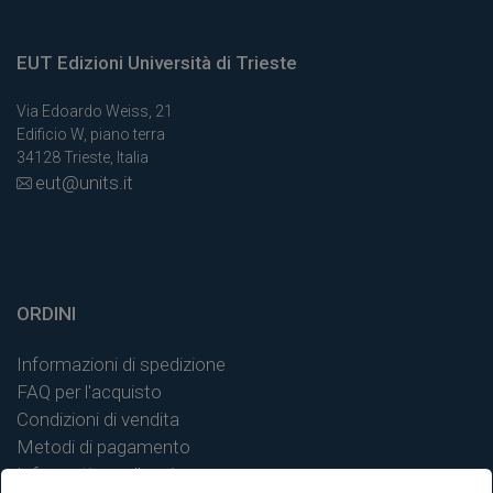
EUT Edizioni Università di Trieste
Via Edoardo Weiss, 21
Edificio W, piano terra
34128 Trieste, Italia
eut@units.it
ORDINI
Informazioni di spedizione
FAQ per l'acquisto
Condizioni di vendita
Metodi di pagamento
Informativa sulla privacy