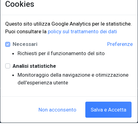
Cookies
Questo sito utilizza Google Analytics per le statistiche.
Puoi consultare la
policy sul trattamento dei dati
LINK ISTITUZIONALI
Necessari
Preferenze
Università degli Studi di Trieste
Richiesti per il funzionamento del sito
Sistema Bibliotecario di Ateneo
e Polo museale
Analisi statistiche
EUT in cifre
Monitoraggio della navigazione e otimizzazione
dell'esperienza utente
Sede legale: Università degli Studi di Trieste - Piazzale Europa,1 -
34127, Trieste, Italia
P.IVA 00211830328 - C.F. 80013890324 - P.E.C.: ateneo@pec.units.it
Non acconsento
Salva e Accetta
Cookie policy
|
Crediti