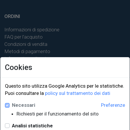
ORDINI
Informazioni di spedizione
FAQ per l'acquisto
Condizioni di vendita
Metodi di pagamento
Informativa sulla privacy
Cookies
Questo sito utilizza Google Analytics per le statistiche.
Puoi consultare la
policy sul trattamento dei dati
LINK ISTITUZIONALI
Necessari
Preferenze
Università degli Studi di Trieste
Richiesti per il funzionamento del sito
Sistema Bibliotecario di Ateneo
e Polo museale
Analisi statistiche
EUT in cifre