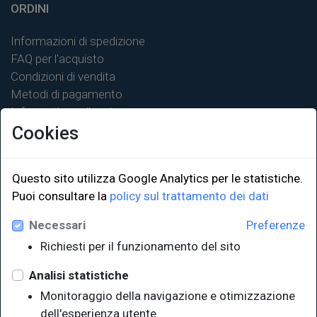
ORDINI
Informazioni di spedizione
FAQ per l'acquisto
Condizioni di vendita
Metodi di pagamento
Informativa sulla privacy
Cookies
Questo sito utilizza Google Analytics per le statistiche.
Puoi consultare la
policy sul trattamento dei dati
LINK ISTITUZIONALI
Necessari
Preferenze
Università degli Studi di Trieste
Richiesti per il funzionamento del sito
Sistema Bibliotecario di Ateneo
e Polo museale
Analisi statistiche
EUT in cifre
Monitoraggio della navigazione e otimizzazione
dell'esperienza utente