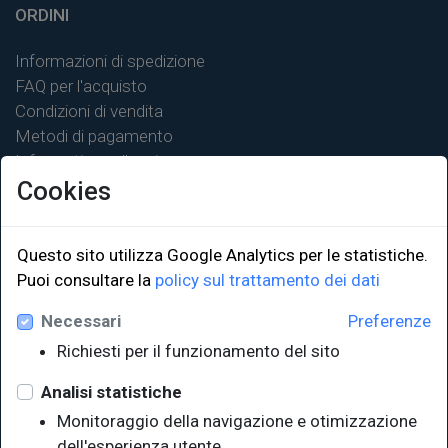
ORDINI
Informazioni di spedizione
FAQ per l'acquisto
Condizioni di vendita
Metodi di pagamento
Informativa sulla privacy
Cookies
Questo sito utilizza Google Analytics per le statistiche.
Puoi consultare la
policy sul trattamento dei dati
LINK ISTITUZIONALI
Necessari
Preferenze
Università degli Studi di Trieste
Richiesti per il funzionamento del sito
Sistema Bibliotecario di Ateneo
e Polo museale
Analisi statistiche
EUT in cifre
Monitoraggio della navigazione e otimizzazione
dell'esperienza utente