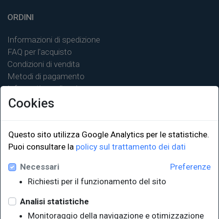
ORDINI
Informazioni di spedizione
FAQ per l'acquisto
Condizioni di vendita
Metodi di pagamento
Informativa sulla privacy
Cookies
Questo sito utilizza Google Analytics per le statistiche.
Puoi consultare la
policy sul trattamento dei dati
LINK ISTITUZIONALI
Necessari
Preferenze
Università degli Studi di Trieste
Richiesti per il funzionamento del sito
Sistema Bibliotecario di Ateneo
e Polo museale
Analisi statistiche
EUT in cifre
Monitoraggio della navigazione e otimizzazione