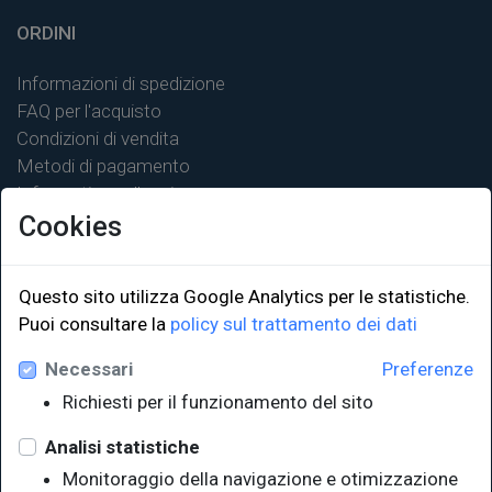
ORDINI
Informazioni di spedizione
FAQ per l'acquisto
Condizioni di vendita
Metodi di pagamento
Informativa sulla privacy
Cookies
Questo sito utilizza Google Analytics per le statistiche.
Puoi consultare la
policy sul trattamento dei dati
LINK ISTITUZIONALI
Necessari
Preferenze
Università degli Studi di Trieste
Richiesti per il funzionamento del sito
Sistema Bibliotecario di Ateneo
e Polo museale
Analisi statistiche
EUT in cifre
Monitoraggio della navigazione e otimizzazione