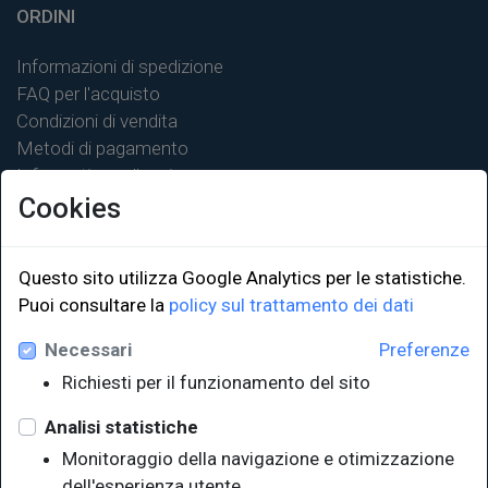
ORDINI
Informazioni di spedizione
FAQ per l'acquisto
Condizioni di vendita
Metodi di pagamento
Informativa sulla privacy
Cookies
Questo sito utilizza Google Analytics per le statistiche.
LINK ISTITUZIONALI
Puoi consultare la
policy sul trattamento dei dati
Necessari
Preferenze
Università degli Studi di Trieste
Richiesti per il funzionamento del sito
Sistema Bibliotecario di Ateneo
e Polo museale
Analisi statistiche
EUT in cifre
Monitoraggio della navigazione e otimizzazione
dell'esperienza utente