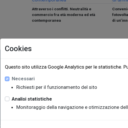
 Ipotesi e
Attraverso i conflitti. Neutralità e
Convenie
commercio fra età moderna ed età
fotovolta
contemporanea
di un’in
Cookies
EUT Ediz
Questo sito utilizza Google Analytics per le statistiche. P
Necessari
Via Edoar
Edificio W
Richiesti per il funzionamento del sito
34128 Trie
eut@u
Analisi statistiche
Monitoraggio della navigazione e otimizzazione dell