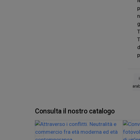
l
p
n
g
T
T
d
p
ara
Consulta il nostro catalogo