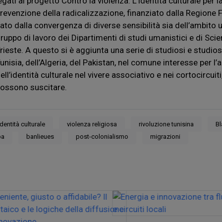
egati al progetto Contro la violenza. L’identità culturale per
revenzione della radicalizzazione, finanziato dalla Regione Fr
ato dalla convergenza di diverse sensibilità sia dell’ambito u
ruppo di lavoro dei Dipartimenti di studi umanistici e di Scien
rieste. A questo si è aggiunta una serie di studiosi e studiose 
unisia, dell’Algeria, del Pakistan, nel comune interesse per l’a
ell’identità culturale nel vivere associativo e nei cortocircui
ossono suscitare.
identità culturale
violenza religiosa
rivoluzione tunisina
Bl
ba
banlieues
post-colonialismo
migrazioni