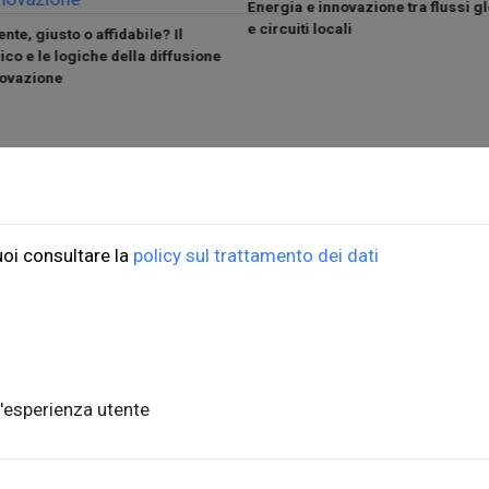
Energia e innovazione tra flussi gl
e circuiti locali
nte, giusto o affidabile? Il
ico e le logiche della diffusione
novazione
ioni Università di Trieste
ORDINI
uoi consultare la
policy sul trattamento dei dati
do Weiss, 21
Informazioni di spedizio
, piano terra
FAQ per l'acquisto
ste, Italia
Condizioni di vendita
nits.it
Metodi di pagamento
'esperienza utente
Informativa sulla privac