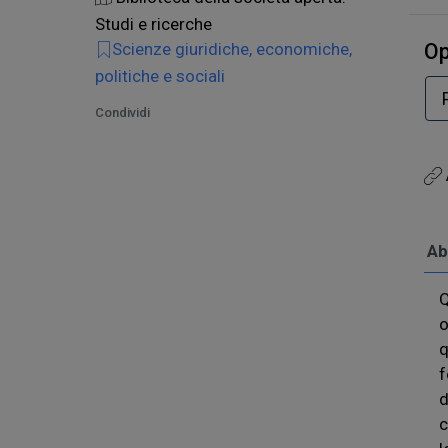
Studi e ricerche
Scienze giuridiche, economiche,
Op
politiche e sociali
Condividi
Ab
Q
o
q
f
d
c