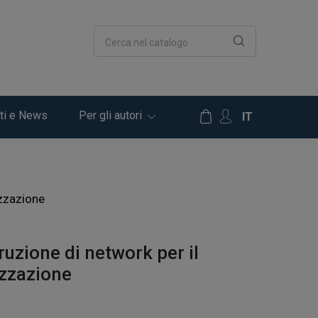
Cerca nel catalogo
ti e News
Per gli autori
IT
izzazione
ruzione di network per il
izzazione