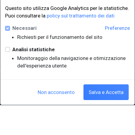
Questo sito utilizza Google Analytics per le statistiche.
LINK ISTITUZIONALI
Puoi consultare la
policy sul trattamento dei dati
Necessari
Preferenze
Università degli Studi di Trieste
Richiesti per il funzionamento del sito
Sistema Bibliotecario di Ateneo
e Polo museale
Analisi statistiche
EUT in cifre
Monitoraggio della navigazione e otimizzazione
dell'esperienza utente
Sede legale: Università degli Studi di Trieste - Piazzale Europa,1 -
34127, Trieste, Italia
P.IVA 00211830328 - C.F. 80013890324 - P.E.C.: ateneo@pec.units.it
Non acconsento
Salva e Accetta
Cookie policy
|
Crediti