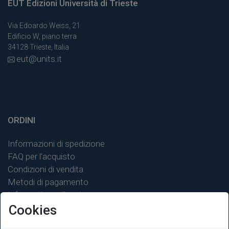
EUT Edizioni Università di Trieste
Via Edoardo Weiss, 21
Edificio W, piano terra
34128 Trieste, Italia
eut@units.it
ORDINI
Informazioni di spedizione
FAQ per l'acquisto
Condizioni di vendita
Metodi di pagamento
Informativa sulla privacy
Cookies