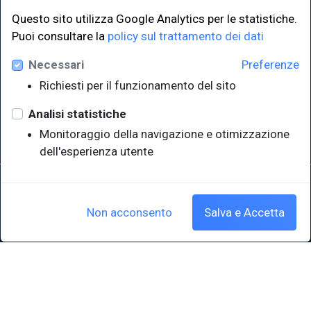
Questo sito utilizza Google Analytics per le statistiche.
LINK ISTITUZIONALI
Puoi consultare la
policy sul trattamento dei dati
Necessari
Preferenze
Università degli Studi di Trieste
Richiesti per il funzionamento del sito
Sistema Bibliotecario di Ateneo
e Polo museale
Analisi statistiche
EUT in cifre
Monitoraggio della navigazione e otimizzazione
dell'esperienza utente
Sede legale: Università degli Studi di Trieste - Piazzale Europa,1 -
34127, Trieste, Italia
P.IVA 00211830328 - C.F. 80013890324 - P.E.C.: ateneo@pec.units.it
Non acconsento
Salva e Accetta
Cookie policy
|
Crediti