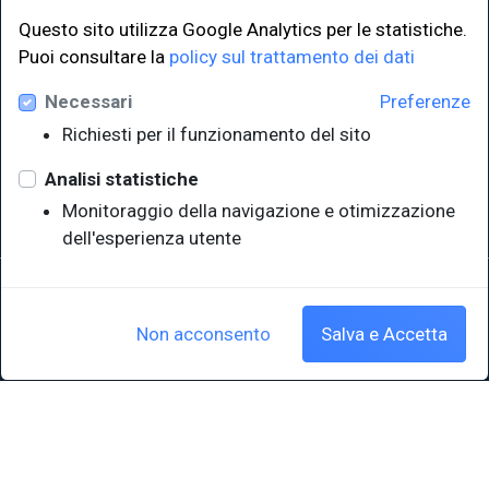
Questo sito utilizza Google Analytics per le statistiche.
LINK ISTITUZIONALI
Puoi consultare la
policy sul trattamento dei dati
Necessari
Preferenze
Università degli Studi di Trieste
Richiesti per il funzionamento del sito
Sistema Bibliotecario di Ateneo
e Polo museale
Analisi statistiche
EUT in cifre
Monitoraggio della navigazione e otimizzazione
dell'esperienza utente
Sede legale: Università degli Studi di Trieste - Piazzale Europa,1 -
34127, Trieste, Italia
P.IVA 00211830328 - C.F. 80013890324 - P.E.C.: ateneo@pec.units.it
Non acconsento
Salva e Accetta
Cookie policy
|
Crediti