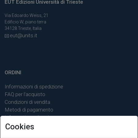
EUT Edizioni Università di Trieste
Via Edoardo Weiss, 21
Edificio W, piano terra
34128 Trieste, Italia
eut@units.it
ORDINI
Informazioni di spedizione
FAQ per l'acquisto
Condizioni di vendita
Metodi di pagamento
Informativa sulla privacy
Cookies