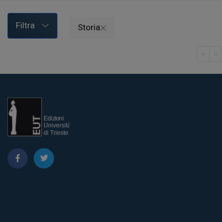
Filtra
Storia
<
>