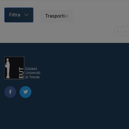
Filtra
Trasporti
<
>