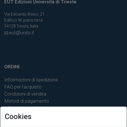
EUT Edizioni Università di Trieste
Via Edoardo Weiss, 21
Edificio W, piano terra
34128 Trieste, Italia
eut@units.it
ORDINI
Informazioni di spedizione
FAQ per l'acquisto
Condizioni di vendita
Metodi di pagamento
Informativa sulla privacy
Cookies