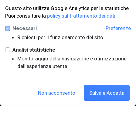
Questo sito utilizza Google Analytics per le statistiche.
LINK ISTITUZIONALI
Puoi consultare la
policy sul trattamento dei dati
Necessari
Preferenze
Università degli Studi di Trieste
Richiesti per il funzionamento del sito
Sistema Bibliotecario di Ateneo
e Polo museale
Analisi statistiche
EUT in cifre
Monitoraggio della navigazione e otimizzazione
dell'esperienza utente
Sede legale: Università degli Studi di Trieste - Piazzale Europa,1 -
34127, Trieste, Italia
P.IVA 00211830328 - C.F. 80013890324 - P.E.C.: ateneo@pec.units.it
Non acconsento
Salva e Accetta
Cookie policy
|
Crediti