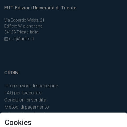
EUT Edizioni Università di Trieste
Via Edoardo Weiss, 21
Edificio W, piano terra
34128 Trieste, Italia
eut@units.it
ORDINI
Informazioni di spedizione
FAQ per l'acquisto
Condizioni di vendita
Metodi di pagamento
Informativa sulla privacy
Cookies