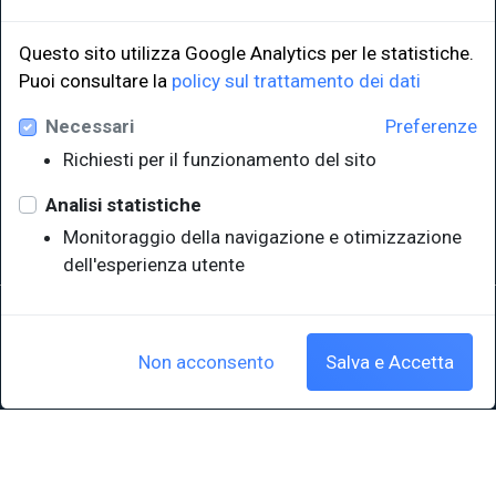
Questo sito utilizza Google Analytics per le statistiche.
LINK ISTITUZIONALI
Puoi consultare la
policy sul trattamento dei dati
Necessari
Preferenze
Università degli Studi di Trieste
Richiesti per il funzionamento del sito
Sistema Bibliotecario di Ateneo
e Polo museale
Analisi statistiche
EUT in cifre
Monitoraggio della navigazione e otimizzazione
dell'esperienza utente
Sede legale: Università degli Studi di Trieste - Piazzale Europa,1 -
34127, Trieste, Italia
P.IVA 00211830328 - C.F. 80013890324 - P.E.C.: ateneo@pec.units.it
Non acconsento
Salva e Accetta
Cookie policy
|
Crediti