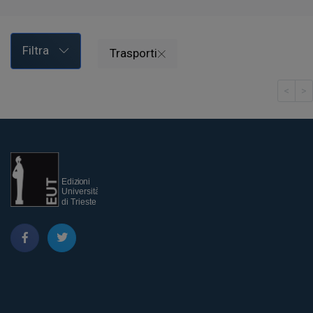
Filtra
Trasporti
<
>