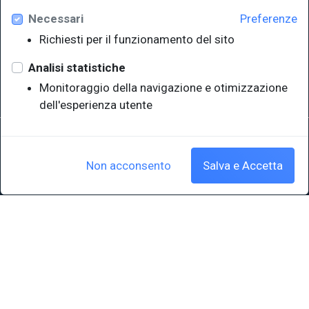
Necessari
Preferenze
Università degli Studi di Trieste
Richiesti per il funzionamento del sito
Sistema Bibliotecario di Ateneo
e Polo museale
Analisi statistiche
EUT in cifre
Monitoraggio della navigazione e otimizzazione
dell'esperienza utente
Sede legale: Università degli Studi di Trieste - Piazzale Europa,1 -
34127, Trieste, Italia
P.IVA 00211830328 - C.F. 80013890324 - P.E.C.: ateneo@pec.units.it
Non acconsento
Salva e Accetta
Cookie policy
|
Crediti