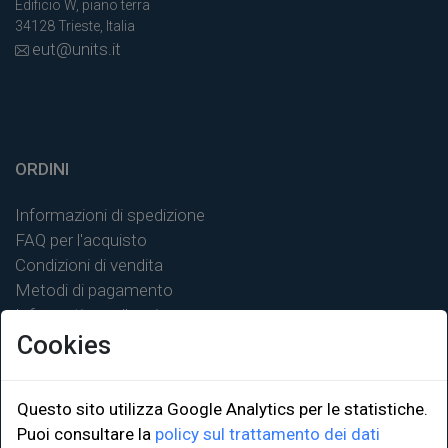
Edificio W, piano terra
34128 Trieste, Italia
eut@units.it
ORDINI
Informazioni di spedizione
FAQ per l'acquisto
Condizioni di vendita
Metodi di pagamento
Informativa sulla privacy
Cookies
Questo sito utilizza Google Analytics per le statistiche.
LINK ISTITUZIONALI
Puoi consultare la
policy sul trattamento dei dati