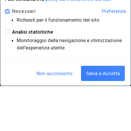
Necessari
Preferenze
Università degli Studi di Trieste
Richiesti per il funzionamento del sito
Sistema Bibliotecario di Ateneo
e Polo museale
Analisi statistiche
EUT in cifre
Monitoraggio della navigazione e otimizzazione
dell'esperienza utente
Sede legale: Università degli Studi di Trieste - Piazzale Europa,1 -
34127, Trieste, Italia
P.IVA 00211830328 - C.F. 80013890324 - P.E.C.: ateneo@pec.units.it
Non acconsento
Salva e Accetta
Cookie policy
|
Crediti