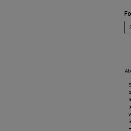
Fo
Ab
S
o
I
b
w
S
H