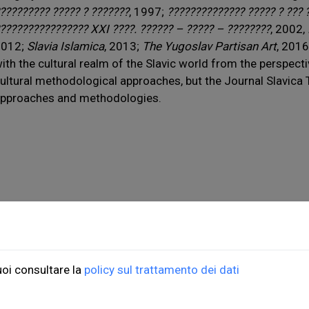
????????? ????? ? ???????
, 1997;
?????????????? ????? ? ??? 
???????????????? XXI ????. ?????? – ????? – ????????
, 2002,
2012;
Slavia Islamica
, 2013;
The Yugoslav Partisan Art
, 2016
ith the cultural realm of the Slavic world from the perspect
ultural methodological approaches, but the Journal Slavica
pproaches and methodologies.
ioni Università di Trieste
ORDINI
uoi consultare la
policy sul trattamento dei dati
do Weiss, 21
Informazioni di spedizio