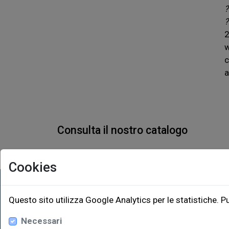
?
?
w
c
a
Consulta il nostro catalogo
Cookies
EUT Ediz
Questo sito utilizza Google Analytics per le statistiche. P
Necessari
Via Edoar