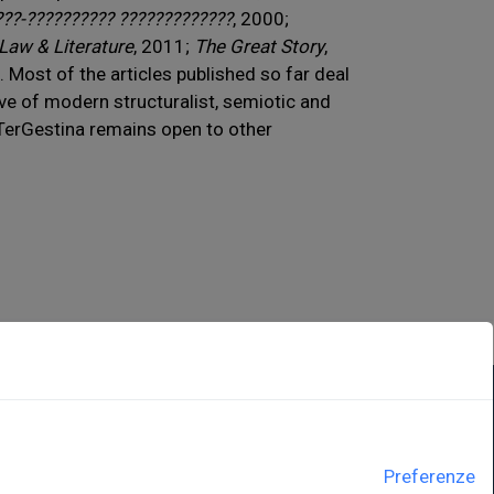
???-?????????? ?????????????
, 2000;
Law & Literature
, 2011;
The Great Story
,
. Most of the articles published so far deal
ive of modern structuralist, semiotic and
 TerGestina remains open to other
LINK ISTITUZIONALI
Preferenze
ne
Università degli Studi di Trieste