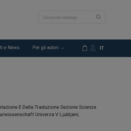
Cerca nel catalogo
ti e News
Per gli autori
IT
retazione E Della Traduzione Sezione Scienze
aturwissenschaft Univerza V Ljubljani;