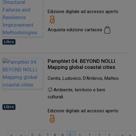
Edizione digitale ad accesso aperto
Acquista edizione cartacea
Libro
Pamphlet 04. BEYOND NOLLI.
Mapping global coastal cities
Centis, Ludovico; D’Ambros, Matteo
Ambiente, territorio e beni
culturali
Libro
Edizione digitale ad accesso aperto
…
…
<
<
5
6
7
8
9
1
1
1
1
1
>
>