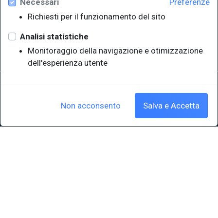
Necessari
Preferenze
Università degli Studi di Trieste
Richiesti per il funzionamento del sito
Sistema Bibliotecario di Ateneo
e Polo museale
Analisi statistiche
EUT in cifre
Monitoraggio della navigazione e otimizzazione
dell'esperienza utente
Sede legale: Università degli Studi di Trieste - Piazzale Europa,1 -
34127, Trieste, Italia
P.IVA 00211830328 - C.F. 80013890324 - P.E.C.: ateneo@pec.units.it
Non acconsento
Salva e Accetta
Cookie policy
|
Crediti