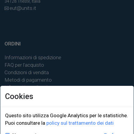
34128 Trieste, Italia
eut@units.it
ORDINI
Informazioni di spedizione
FAQ per l'acquisto
Condizioni di vendita
Metodi di pagamento
Informativa sulla privacy
Cookies
Questo sito utilizza Google Analytics per le statistiche.
LINK ISTITUZIONALI
Puoi consultare la
policy sul trattamento dei dati