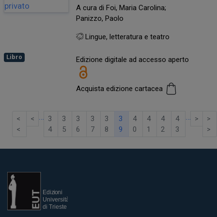
A cura di Foi, Maria Carolina;
Panizzo, Paolo
Lingue, letteratura e teatro
Libro
Edizione digitale ad accesso aperto
Acquista edizione cartacea
…
…
<
<
3
3
3
3
3
3
4
4
4
4
>
>
<
4
5
6
7
8
9
0
1
2
3
>