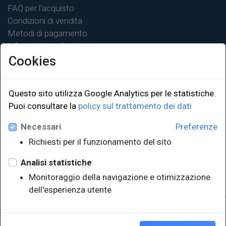
FAQ per l'acquisto
Condizioni di vendita
Metodi di pagamento
Informativa sulla privacy
Cookies
Questo sito utilizza Google Analytics per le statistiche.
LINK ISTITUZIONALI
Puoi consultare la
policy sul trattamento dei dati
Necessari
Preferenze
Università degli Studi di Trieste
Richiesti per il funzionamento del sito
Sistema Bibliotecario di Ateneo
e Polo museale
Analisi statistiche
EUT in cifre
Monitoraggio della navigazione e otimizzazione
dell'esperienza utente
Sede legale: Università degli Studi di Trieste - Piazzale Europa,1 -
34127, Trieste, Italia