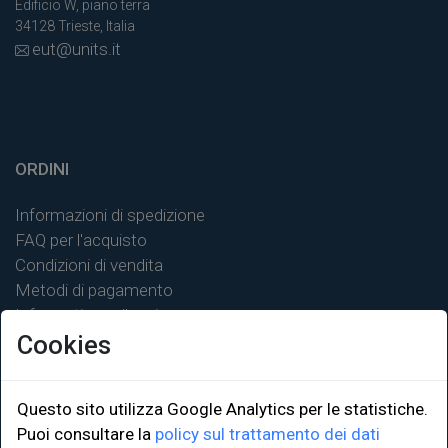
Edificio W, piano terra
34128 Trieste, Italia
eut@units.it
ORDINI
Informazioni di spedizione
FAQ per l'acquisto
Condizioni di vendita
Metodi di pagamento
Informativa sulla privacy
Cookies
Questo sito utilizza Google Analytics per le statistiche.
LINK ISTITUZIONALI
Puoi consultare la
policy sul trattamento dei dati