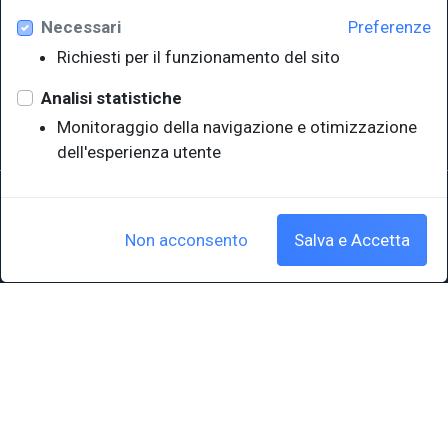
Necessari
Preferenze
Università degli Studi di Trieste
Richiesti per il funzionamento del sito
Sistema Bibliotecario di Ateneo
e Polo museale
Analisi statistiche
EUT in cifre
Monitoraggio della navigazione e otimizzazione
dell'esperienza utente
Sede legale: Università degli Studi di Trieste - Piazzale Europa,1 -
34127, Trieste, Italia
P.IVA 00211830328 - C.F. 80013890324 - P.E.C.: ateneo@pec.units.it
Non acconsento
Salva e Accetta
Cookie policy
|
Crediti