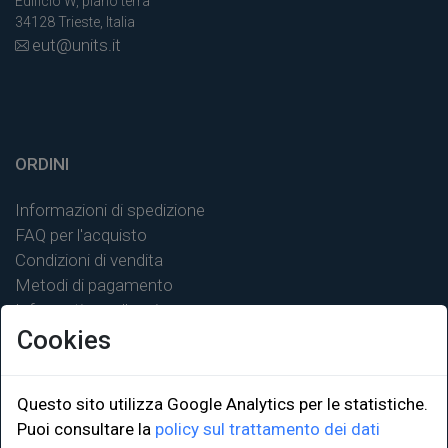
Edificio W, piano terra
34128 Trieste, Italia
eut@units.it
ORDINI
Informazioni di spedizione
FAQ per l'acquisto
Condizioni di vendita
Metodi di pagamento
Informativa sulla privacy
Cookies
Questo sito utilizza Google Analytics per le statistiche.
Puoi consultare la
policy sul trattamento dei dati
LINK ISTITUZIONALI