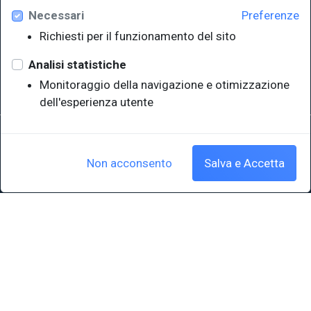
Necessari
Preferenze
Università degli Studi di Trieste
Richiesti per il funzionamento del sito
Sistema Bibliotecario di Ateneo
e Polo museale
Analisi statistiche
EUT in cifre
Monitoraggio della navigazione e otimizzazione
dell'esperienza utente
Sede legale: Università degli Studi di Trieste - Piazzale Europa,1 -
34127, Trieste, Italia
P.IVA 00211830328 - C.F. 80013890324 - P.E.C.: ateneo@pec.units.it
Non acconsento
Salva e Accetta
Cookie policy
|
Crediti