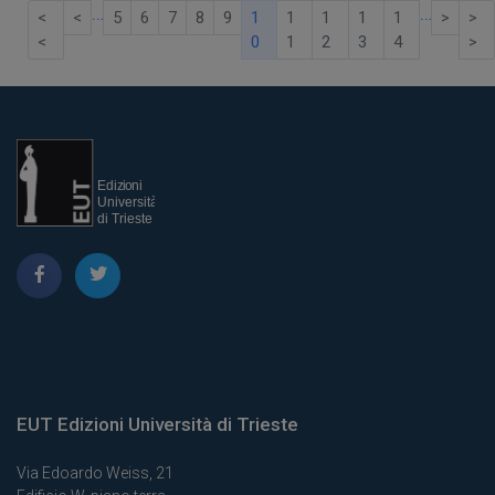
…
…
<
<
5
6
7
8
9
1
1
1
1
1
>
>
<
0
1
2
3
4
>
EUT Edizioni Università di Trieste
Via Edoardo Weiss, 21