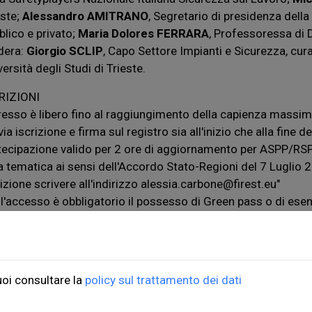
este;
Alessandro AMITRANO
, Segretario di presidenza dell
blico e privato;
Maria Dolores FERRARA
, Professoressa di Di
dera:
Giorgio SCLIP
, Capo Settore Impianti e Sicurezza, cura
ersità degli Studi di Trieste.
RIZIONI
resso è libero fino al raggiungimento della capienza massima
ia iscrizione e firma sul registro sia all'inizio che alla fine d
tecipazione valido per 2 ore di aggiornamento per ASPP/RSPP
a tematica ai sensi dell'Accordo Stato-Regioni del 7 Luglio 2
rizione scrivere all'indirizzo alessia.carbone@firest.eu"
 l'accesso è obbligatorio il possesso di Green pass o di ese
ioni Università di Trieste
ORDINI
uoi consultare la
policy sul trattamento dei dati
do Weiss, 21
Informazioni di spedizio