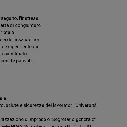
seguito, l’inattesa
ratta di congiunture
rietà e
ela della salute nei
sso e dipendente da
un significato
 recente passato.
ale.
ro, salute e sicurezza dei lavoratori, Università
anizzazione d'Imprese e "Segretario generale"
hele PIGA
, Segretario generale NCCDL CIGL