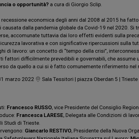
uncia o opportunità?
a cura di Giorgio Sclip.
a recessione economica degli anni dal 2008 al 2015 ha fatto 
si causata dalla pandemia globale da Covid-19 nel 2020. Si t
erse, accomunate tuttavia dai loro effetti evidenti sulla preca
sicurezza lavorativa e con significative ripercussioni sulla tut
ghi di lavoro: un concetto di “tempo della crisi”, interconne
ti fattori difficilmente prevedibili e governabili, che assume 
erso da quello a cui si è fatto comunemente riferimento nel
1 marzo 2022
Sala Tessitori | piazza Oberdan 5 | Trieste
uti:
Francesco RUSSO
, vice Presidente del Consiglio Region
roduce:
Francesca LARESE
, Delegata alle Condizioni di lavo
i Studi di Trieste.
ervengono:
Giancarlo RESTIVO
, Presidente della Nuova Org
la Safetyplayers Nazionale Italiana Sicurezza sul Lavoro;
Mic