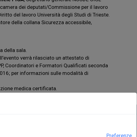
a camera dei deputati/Commissione per il lavoro
ritto del lavoro Università degli Studi di Trieste.
tore della collana Sicurezza accessibile,
 della sala.
ell’evento verrà rilasciato un attestato di
, Coordinatori e Formatori Qualificati seconda
016; per informazioni sulle modalità di
nzione medica certificata.
LINK ISTITUZIONALI
Preferenze
ne
Università degli Studi di Trieste