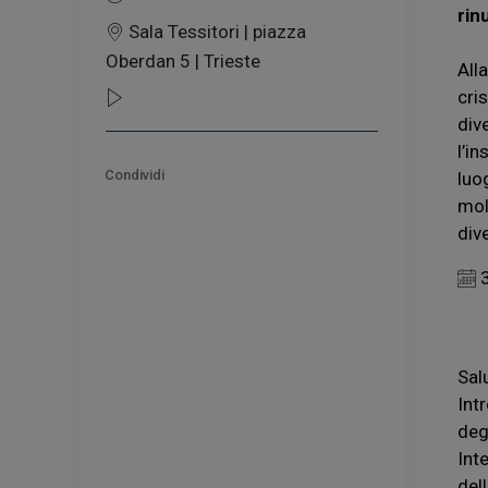
rin
Sala Tessitori | piazza
Oberdan 5 | Trieste
All
cri
div
l’in
Condividi
luo
mol
div
3
Sal
Int
degl
Int
del