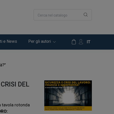
Cerca nel catalogo
ti e News
Per gli autori
IT
à?"
 CRISI DEL
a tavola rotonda
ORO: