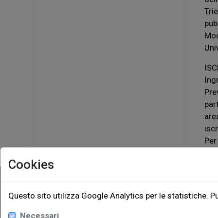
Tri
pub
Mo
Univ
ISC
Ing
Prev
par
are
isc
Per
Cookies
EUT Ediz
Questo sito utilizza Google Analytics per le statistiche. P
Necessari
Via Edoar