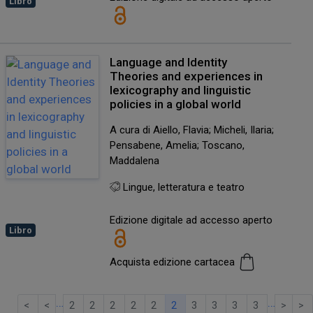
Libro
Language and Identity
Theories and experiences in
lexicography and linguistic
policies in a global world
A cura di Aiello, Flavia; Micheli, Ilaria;
Pensabene, Amelia; Toscano,
Maddalena
Lingue, letteratura e teatro
Edizione digitale ad accesso aperto
Libro
Acquista edizione cartacea
…
…
<
<
2
2
2
2
2
2
3
3
3
3
>
>