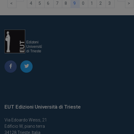
<
4
5
6
7
8
9
0
1
2
3
>
EUT Edizioni Università di Trieste
Via Edoardo Weiss, 21
Edificio W, piano terra
34128 Trieste, Italia