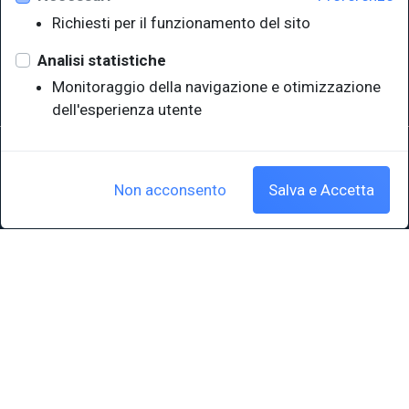
Richiesti per il funzionamento del sito
Sistema Bibliotecario di Ateneo
e Polo museale
Analisi statistiche
EUT in cifre
Monitoraggio della navigazione e otimizzazione
dell'esperienza utente
Sede legale: Università degli Studi di Trieste - Piazzale Europa,1 -
34127, Trieste, Italia
P.IVA 00211830328 - C.F. 80013890324 - P.E.C.: ateneo@pec.units.it
Non acconsento
Salva e Accetta
Cookie policy
|
Crediti