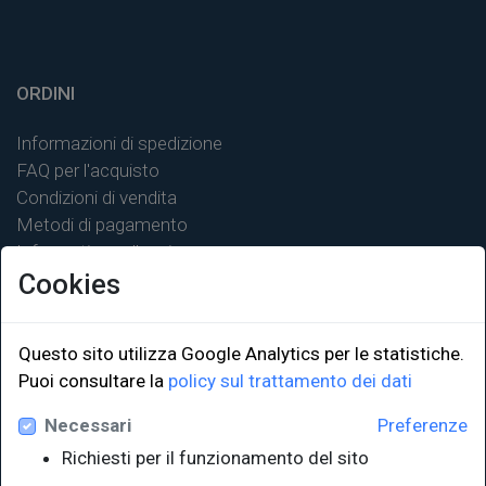
ORDINI
Informazioni di spedizione
FAQ per l'acquisto
Condizioni di vendita
Metodi di pagamento
Informativa sulla privacy
Cookies
Questo sito utilizza Google Analytics per le statistiche.
LINK ISTITUZIONALI
Puoi consultare la
policy sul trattamento dei dati
Necessari
Preferenze
Università degli Studi di Trieste
Richiesti per il funzionamento del sito
Sistema Bibliotecario di Ateneo
e Polo museale