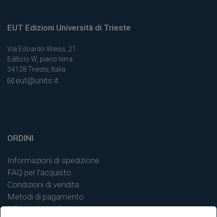
EUT Edizioni Università di Trieste
Via Edoardo Weiss, 21
Edificio W, piano terra
34128 Trieste, Italia
eut@units.it
ORDINI
Informazioni di spedizione
FAQ per l'acquisto
Condizioni di vendita
Metodi di pagamento
Informativa sulla privacy