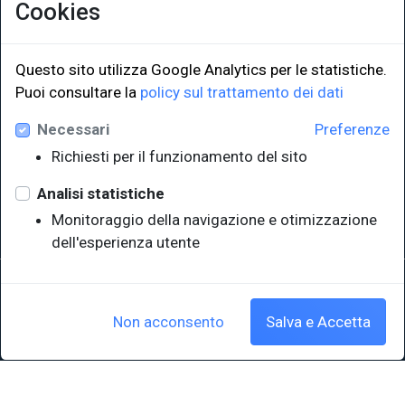
Cookies
Questo sito utilizza Google Analytics per le statistiche.
Puoi consultare la
policy sul trattamento dei dati
LINK ISTITUZIONALI
Necessari
Preferenze
Università degli Studi di Trieste
Richiesti per il funzionamento del sito
Sistema Bibliotecario di Ateneo
e Polo museale
Analisi statistiche
EUT in cifre
Monitoraggio della navigazione e otimizzazione
dell'esperienza utente
Sede legale: Università degli Studi di Trieste - Piazzale Europa,1 -
34127, Trieste, Italia
P.IVA 00211830328 - C.F. 80013890324 - P.E.C.: ateneo@pec.units.it
Non acconsento
Salva e Accetta
Cookie policy
|
Crediti