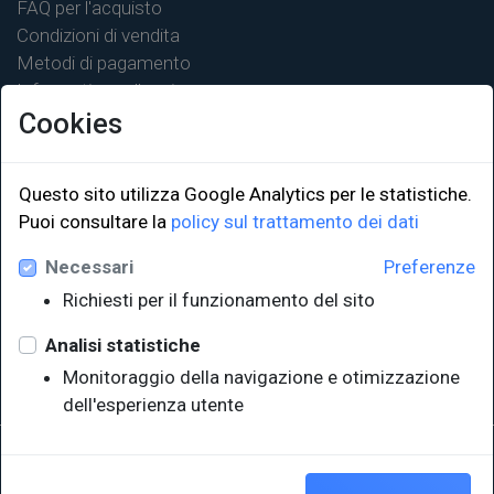
FAQ per l'acquisto
Condizioni di vendita
Metodi di pagamento
Informativa sulla privacy
Cookies
Questo sito utilizza Google Analytics per le statistiche.
Puoi consultare la
policy sul trattamento dei dati
LINK ISTITUZIONALI
Necessari
Preferenze
Università degli Studi di Trieste
Richiesti per il funzionamento del sito
Sistema Bibliotecario di Ateneo
e Polo museale
Analisi statistiche
EUT in cifre
Monitoraggio della navigazione e otimizzazione
dell'esperienza utente
Sede legale: Università degli Studi di Trieste - Piazzale Europa,1 -
34127, Trieste, Italia