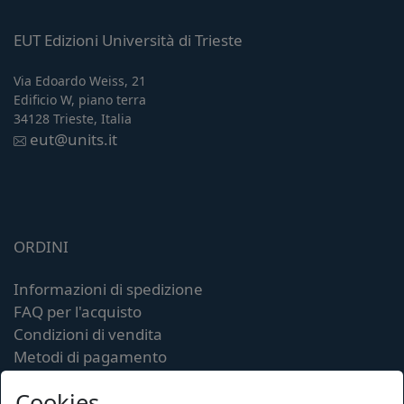
EUT Edizioni Università di Trieste
Via Edoardo Weiss, 21
Edificio W, piano terra
34128 Trieste, Italia
eut@units.it
ORDINI
Informazioni di spedizione
FAQ per l'acquisto
Condizioni di vendita
Metodi di pagamento
Informativa sulla privacy
Cookies