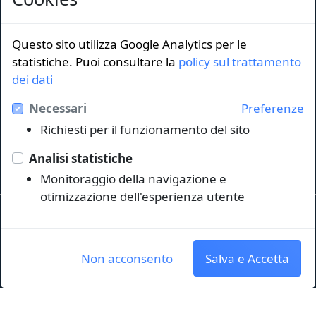
Questo sito utilizza Google Analytics per le
statistiche. Puoi consultare la
policy sul trattamento
LINK ISTITUZIONALI
dei dati
Università degli Studi di Trieste
Necessari
Preferenze
Sistema Bibliotecario di Ateneo
Richiesti per il funzionamento del sito
e Polo museale
EUT in cifre
Analisi statistiche
Monitoraggio della navigazione e
otimizzazione dell'esperienza utente
Sede legale: Università degli Studi di Trieste - Piazzale
Europa,1 - 34127, Trieste, Italia
P.IVA 00211830328 - C.F. 80013890324 - P.E.C.:
ateneo@pec.units.it
Non acconsento
Salva e Accetta
Cookie policy
|
Crediti