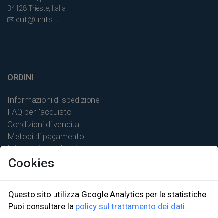
34128 Trieste, Italia
eut@units.it
ORDINI
Informazioni di spedizione
FAQ per l'acquisto
Condizioni di vendita
Metodi di pagamento
Informativa sulla privacy
Cookies
Questo sito utilizza Google Analytics per le statistiche.
LINK ISTITUZIONALI
Puoi consultare la
policy sul trattamento dei dati