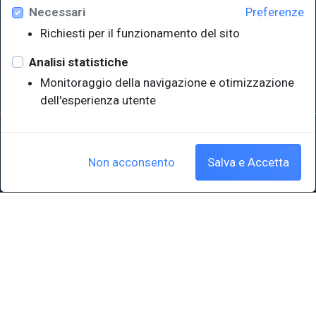
Necessari
Preferenze
Università degli Studi di Trieste
Richiesti per il funzionamento del sito
Sistema Bibliotecario di Ateneo
e Polo museale
Analisi statistiche
EUT in cifre
Monitoraggio della navigazione e otimizzazione
dell'esperienza utente
Sede legale: Università degli Studi di Trieste - Piazzale Europa,1 -
34127, Trieste, Italia
P.IVA 00211830328 - C.F. 80013890324 - P.E.C.: ateneo@pec.units.it
Non acconsento
Salva e Accetta
Cookie policy
|
Crediti