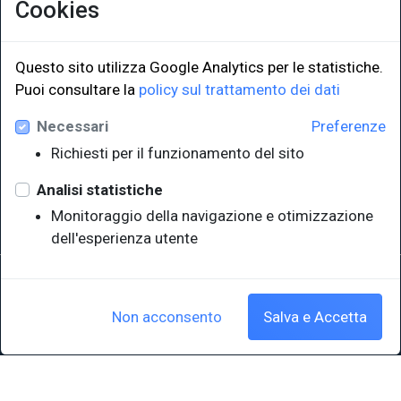
Cookies
Questo sito utilizza Google Analytics per le statistiche.
LINK ISTITUZIONALI
Puoi consultare la
policy sul trattamento dei dati
Necessari
Preferenze
Università degli Studi di Trieste
Richiesti per il funzionamento del sito
Sistema Bibliotecario di Ateneo
e Polo museale
Analisi statistiche
EUT in cifre
Monitoraggio della navigazione e otimizzazione
dell'esperienza utente
Sede legale: Università degli Studi di Trieste - Piazzale Europa,1 -
34127, Trieste, Italia
P.IVA 00211830328 - C.F. 80013890324 - P.E.C.: ateneo@pec.units.it
Non acconsento
Salva e Accetta
Cookie policy
|
Crediti