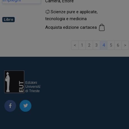
Camera, Ettore
Scienze pure e applicate,
tecnologia e medicina
Libro
Acquista edizione cartacea
<
1
2
3
4
5
6
>