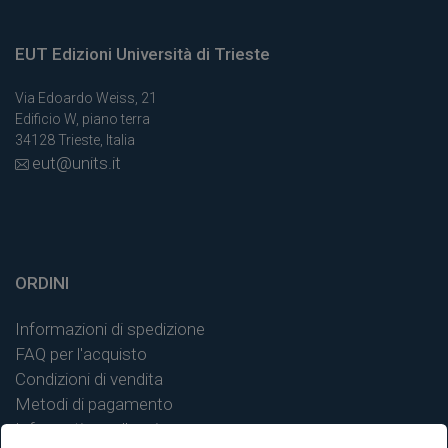
EUT Edizioni Università di Trieste
Via Edoardo Weiss, 21
Edificio W, piano terra
34128 Trieste, Italia
eut@units.it
ORDINI
Informazioni di spedizione
FAQ per l'acquisto
Condizioni di vendita
Metodi di pagamento
Informativa sulla privacy