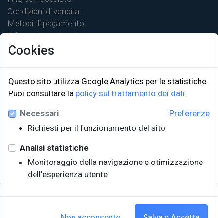
Condizioni di vendita
Metodi di pagamento
Informativa sulla privacy
Cookies
Questo sito utilizza Google Analytics per le statistiche.
Puoi consultare la
policy sul trattamento dei dati
LINK ISTITUZIONALI
Necessari
Preferenze
Università degli Studi di Trieste
Richiesti per il funzionamento del sito
Sistema Bibliotecario di Ateneo
e Polo museale
Analisi statistiche
EUT in cifre
Monitoraggio della navigazione e otimizzazione
dell'esperienza utente
Sede legale: Università degli Studi di Trieste - Piazzale Europa,1 -
34127, Trieste, Italia
P.IVA 00211830328 - C.F. 80013890324 - P.E.C.: ateneo@pec.units.it
Non acconsento
Salva e Accetta