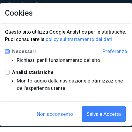
Informativa sulla privacy
Cookies
Questo sito utilizza Google Analytics per le statistiche.
LINK ISTITUZIONALI
Puoi consultare la
policy sul trattamento dei dati
Necessari
Preferenze
Università degli Studi di Trieste
Richiesti per il funzionamento del sito
Sistema Bibliotecario di Ateneo
e Polo museale
Analisi statistiche
EUT in cifre
Monitoraggio della navigazione e otimizzazione
dell'esperienza utente
Sede legale: Università degli Studi di Trieste - Piazzale Europa,1 -
34127, Trieste, Italia
P.IVA 00211830328 - C.F. 80013890324 - P.E.C.: ateneo@pec.units.it
Non acconsento
Salva e Accetta
Cookie policy
|
Crediti