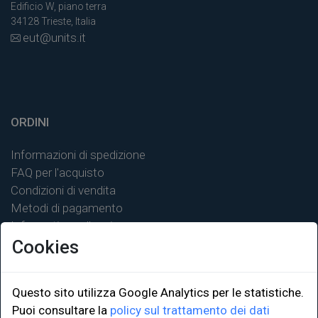
Edificio W, piano terra
34128 Trieste, Italia
eut@units.it
ORDINI
Informazioni di spedizione
FAQ per l'acquisto
Condizioni di vendita
Metodi di pagamento
Informativa sulla privacy
Cookies
Questo sito utilizza Google Analytics per le statistiche.
Puoi consultare la
policy sul trattamento dei dati
LINK ISTITUZIONALI