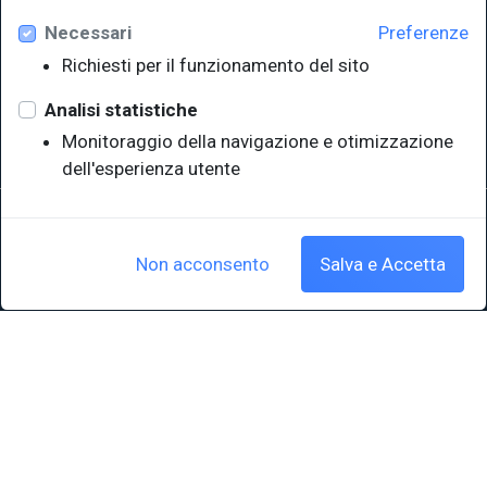
Necessari
Preferenze
Università degli Studi di Trieste
Richiesti per il funzionamento del sito
Sistema Bibliotecario di Ateneo
e Polo museale
Analisi statistiche
EUT in cifre
Monitoraggio della navigazione e otimizzazione
dell'esperienza utente
Sede legale: Università degli Studi di Trieste - Piazzale Europa,1 -
34127, Trieste, Italia
P.IVA 00211830328 - C.F. 80013890324 - P.E.C.: ateneo@pec.units.it
Non acconsento
Salva e Accetta
Cookie policy
|
Crediti