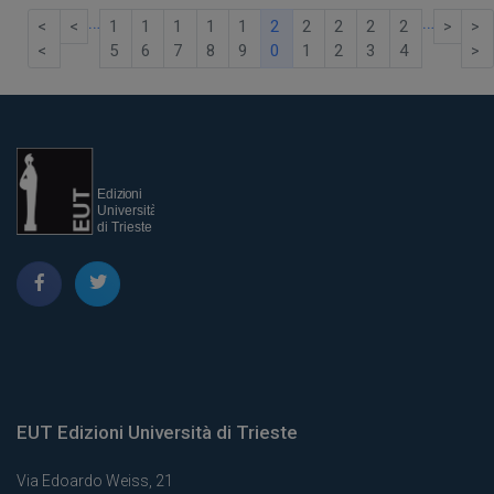
…
…
<
<
1
1
1
1
1
2
2
2
2
2
>
>
<
5
6
7
8
9
0
1
2
3
4
>
EUT Edizioni Università di Trieste
Via Edoardo Weiss, 21