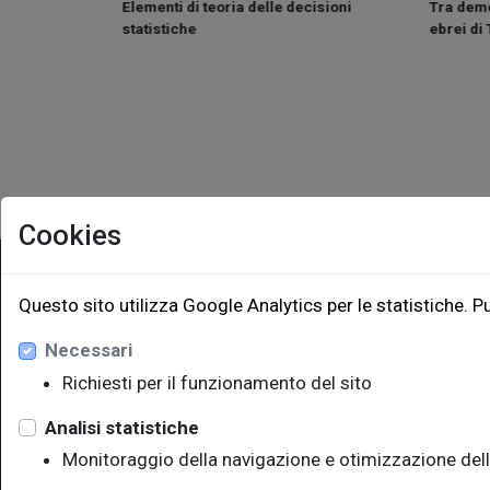
che e pratiche
Elementi di teoria delle decisioni
Tra demo
opoguerra
statistiche
ebrei di
Cookies
EUT Ediz
Questo sito utilizza Google Analytics per le statistiche. P
Necessari
Via Edoar
Edificio W
Richiesti per il funzionamento del sito
34128 Trie
eut@u
Analisi statistiche
Monitoraggio della navigazione e otimizzazione dell