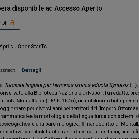
era disponibile ad Accesso Aperto
PDF
Apri su OpenStarTs
stract
Dettagli
La
Turcicae linguae per terminos latinos educta Syntaxis
(…),
onservato alla Biblioteca Nazionale di Napoli, fu redatta, pr
attista Montalbano (1596-1646), un nobiluomo bolognese da
oggiornare per diversi anni nei territori dell’Impero Ottomano
rammaticalee la morfologia della lingua turca con schemi di
essicografica e una paremiologica. Il manoscritto di Montalb
ssendovi i vocaboli turchi trascritti in caratteri latini, ci era