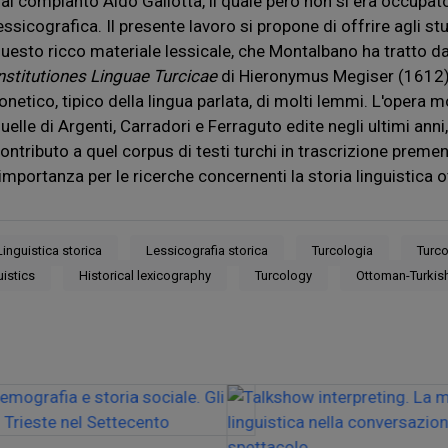
al compianto Aldo Gallotta, il quale però non si era occupat
essicografica. Il presente lavoro si propone di offrire agli s
uesto ricco materiale lessicale, che Montalbano ha tratto da 
nstitutiones Linguae Turcicae
di Hieronymus Megiser (1612) –
onetico, tipico della lingua parlata, di molti lemmi. L'oper
uelle di Argenti, Carradori e Ferraguto edite negli ultimi anni
ontributo a quel corpus di testi turchi in trascrizione premen
’importanza per le ricerche concernenti la storia linguistica
Linguistica storica
Lessicografia storica
Turcologia
Turc
uistics
Historical lexicography
Turcology
Ottoman-Turkis