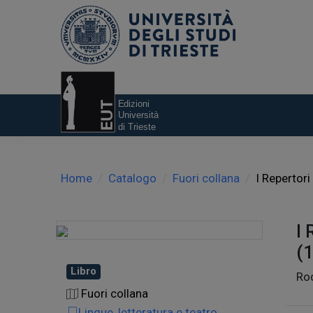
Home
Catalogo
Fuori collana
I Repertor
I 
(
Libro
Roc
Fuori collana
Lingue, letteratura e teatro