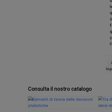
d
l
q
I
f
q
c
l
ling
Consulta il nostro catalogo