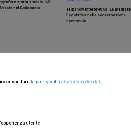
grafia e storia sociale. Gli
 Trieste nel Settecento
Talkshow interpreting. La mediazi
linguistica nella conversazione-
spettacolo
ioni Università di Trieste
ORDINI
uoi consultare la
policy sul trattamento dei dati
do Weiss, 21
Informazioni di spedizio
, piano terra
FAQ per l'acquisto
ste, Italia
Condizioni di vendita
nits.it
Metodi di pagamento
'esperienza utente
Informativa sulla privac