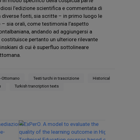
o in modo specifico della cospicua parte
tudiosi l’edizione scientifica e commentata di
diverse fonti, sia scritte – in primo luogo le
 sia orali, come testimonia l’aspetto
a montalbaniana, andando ad aggiungersi a
, costituisce pertanto un ulteriore rilevante
inskiani di cui è superfluo sottolineare
 ottomana.
o-Ottomano
Testi turchi in trascrizione
Historical
h
Turkish trancription texts