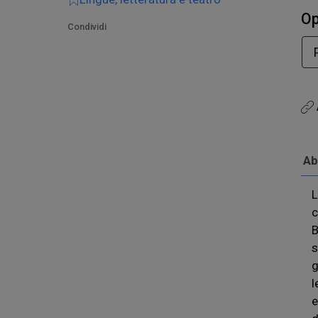
Op
Condividi
Ab
c
B
s
g
l
e