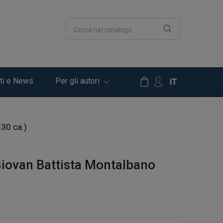
Cerca nel catalogo
ti e News
Per gli autori
IT
630 ca.)
 Giovan Battista Montalbano