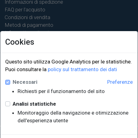
Informazioni di spedizione
FAQ per l'acquisto
Condizioni di vendita
Metodi di pagamento
Informativa sulla privacy
Cookies
Questo sito utilizza Google Analytics per le statistiche.
LINK ISTITUZIONALI
Puoi consultare la
policy sul trattamento dei dati
Necessari
Preferenze
Università degli Studi di Trieste
Richiesti per il funzionamento del sito
Sistema Bibliotecario di Ateneo
e Polo museale
Analisi statistiche
EUT in cifre
Monitoraggio della navigazione e otimizzazione
dell'esperienza utente
Sede legale: Università degli Studi di Trieste - Piazzale Europa,1 -