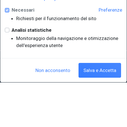
Necessari
Preferenze
Università degli Studi di Trieste
Richiesti per il funzionamento del sito
Sistema Bibliotecario di Ateneo
e Polo museale
Analisi statistiche
EUT in cifre
Monitoraggio della navigazione e otimizzazione
dell'esperienza utente
Sede legale: Università degli Studi di Trieste - Piazzale Europa,1 -
34127, Trieste, Italia
P.IVA 00211830328 - C.F. 80013890324 - P.E.C.: ateneo@pec.units.it
Non acconsento
Salva e Accetta
Cookie policy
|
Crediti