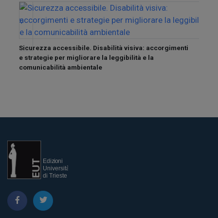
Sicurezza accessibile. Disabilità visiva: accorgimenti
Sicur
e strategie per migliorare la leggibilità e la
addes
za.
comunicabilità ambientale
buone
ne
tà