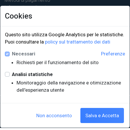
Metodi di pagamento
Informativa sulla privacy
Cookies
Questo sito utilizza Google Analytics per le statistiche.
LINK ISTITUZIONALI
Puoi consultare la
policy sul trattamento dei dati
Necessari
Preferenze
Università degli Studi di Trieste
Richiesti per il funzionamento del sito
Sistema Bibliotecario di Ateneo
e Polo museale
Analisi statistiche
EUT in cifre
Monitoraggio della navigazione e otimizzazione
dell'esperienza utente
Sede legale: Università degli Studi di Trieste - Piazzale Europa,1 -
34127, Trieste, Italia
P.IVA 00211830328 - C.F. 80013890324 - P.E.C.: ateneo@pec.units.it
Non acconsento
Salva e Accetta
Cookie policy
|
Crediti