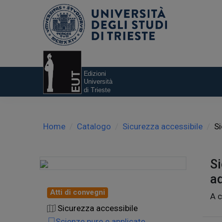
Home
Catalogo
Sicurezza accessibile
Si
S
ad
Atti di convegni
A c
Sicurezza accessibile
Scienze pure e applicate,