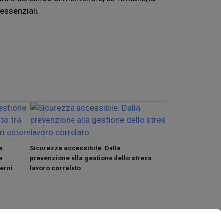
 essenziali.
e
Sicurezza accessibile. Dalla
a
prevenzione alla gestione dello stress
Sicurezza access
terni
lavoro correlato
lavoro dei ricerc
geopolitico. Cos’
intelligence e t