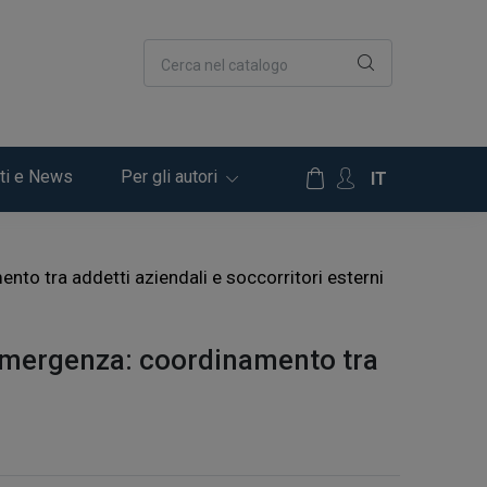
Cerca nel catalogo
ti e News
Per gli autori
IT
nto tra addetti aziendali e soccorritori esterni
’emergenza: coordinamento tra