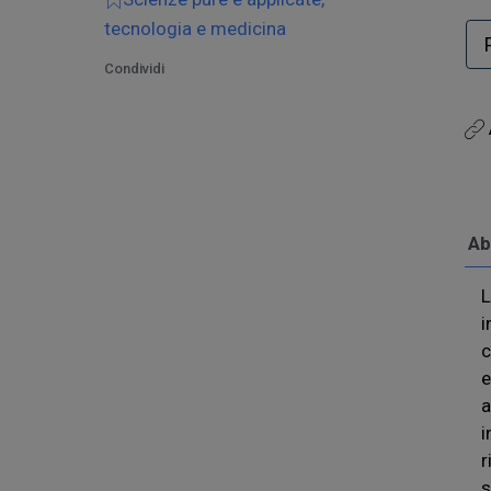
tecnologia e medicina
Condividi
Ab
L
i
c
e
a
i
r
s