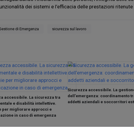
unzionalità dei sistemi e l’efficacia delle prestazioni ritenute
Gestione di Emergenza
sicurezza sul lavoro
Sicurezza accessibile. La gestion
dell’emergenza: coordinamento tr
a accessibile. La sicurezza tra
addetti aziendali e soccorritori es
ntale e disabilità intellettive.
e per migliorare approcci e
azione in caso di emergenza