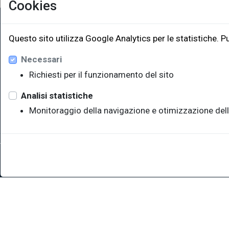
Cookies
EUT Ediz
Questo sito utilizza Google Analytics per le statistiche. P
Necessari
Via Edoar
Edificio W
Richiesti per il funzionamento del sito
34128 Trie
eut@u
Analisi statistiche
Monitoraggio della navigazione e otimizzazione dell
Sede legale: Università degli Studi di Trieste - Piazzale Europ
P.IVA 00211830328 - C.F. 80013890324 - P.E.C.: ateneo@pec