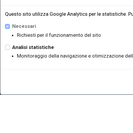
EUT Ediz
Questo sito utilizza Google Analytics per le statistiche. P
Necessari
Via Edoar
Edificio W
Richiesti per il funzionamento del sito
34128 Trie
eut@u
Analisi statistiche
Monitoraggio della navigazione e otimizzazione dell
Sede legale: Università degli Studi di Trieste - Piazzale Europ
P.IVA 00211830328 - C.F. 80013890324 - P.E.C.: ateneo@pec