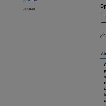
Op
Condividi
Ab
Q
p
s
c
c
l
c