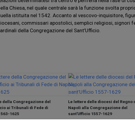
elazioni determinatesi tra centro e periferia nella fase di c
ella Chiesa, nel quale centrale sarà la funzione svolta propri
uella istituita nel 1542. Accanto al vescovo-inquisitore, figur
iocesani, commissari apostolici, semplici religiosi, signori f
ardinali della Congregazione del Sant’Ufficio.
re della Congregazione del
Le lettere delle diocesi del Regno 
cio ai Tribunali di Fede di
Napoli alla Congregazione del
 1563-1625
sant'Ufficio 1557-1629