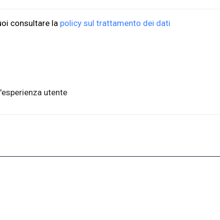
ioni Università di Trieste
ORDINI
uoi consultare la
policy sul trattamento dei dati
do Weiss, 21
Informazioni di spedizio
, piano terra
FAQ per l'acquisto
ste, Italia
Condizioni di vendita
nits.it
Metodi di pagamento
'esperienza utente
Informativa sulla privac
a,1 - 34127, Trieste, Italia
.units.it