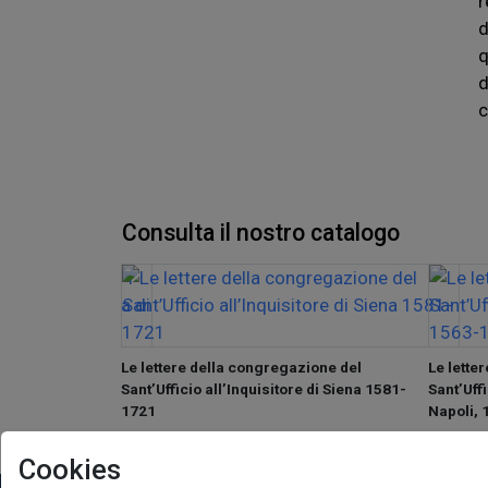
r
d
q
d
c
Consulta il nostro catalogo
isitione». I
Le lettere della congregazione del
Le lette
ella fortezza
Sant’Ufficio all’Inquisitore di Siena 1581-
Sant’Uffi
1721
Napoli,
Cookies