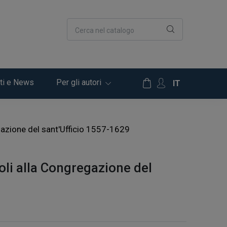
Cerca nel catalogo
ti e News
Per gli autori
IT
egazione del sant'Ufficio 1557-1629
poli alla Congregazione del