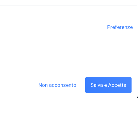
LINK ISTITUZIONALI
Preferenze
ne
Università degli Studi di Trieste
Sistema Bibliotecario di Ateneo
e Polo museale
EUT in cifre
y
Non acconsento
Salva e Accetta
Cookie policy
|
Crediti