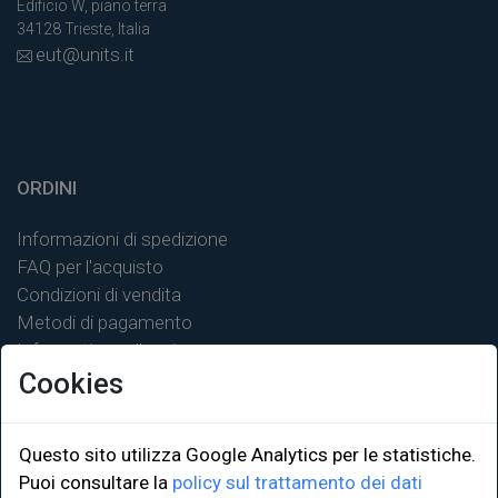
Edificio W, piano terra
34128 Trieste, Italia
eut@units.it
ORDINI
Informazioni di spedizione
FAQ per l'acquisto
Condizioni di vendita
Metodi di pagamento
Informativa sulla privacy
Cookies
Questo sito utilizza Google Analytics per le statistiche.
LINK ISTITUZIONALI
Puoi consultare la
policy sul trattamento dei dati