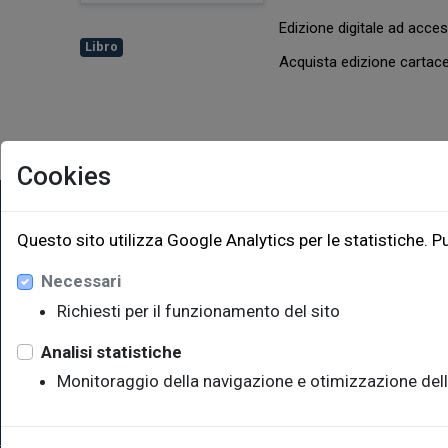
Edizione digitale ad acc
Libro
Acquista edizione carta
Cookies
EUT Ediz
Questo sito utilizza Google Analytics per le statistiche. P
Necessari
Via Edoar
Edificio W
Richiesti per il funzionamento del sito
34128 Trie
eut@u
Analisi statistiche
Monitoraggio della navigazione e otimizzazione dell