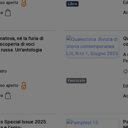
esso aperto
Ed
Libro
cea
Ac
atova, né la furia di
Qu
scoperta di voci
co
 russa. Un'antologia
A 
Pe
atro
Fascicolo
esso aperto
Ed
cea
Ac
es Special Issue 2025.
P
a e l’agro-
N