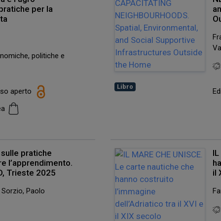
pratiche per la
an
eta
O
Fr
Va
nomiche, politiche e
Libro
esso aperto
Ed
cea
 sulle pratiche
IL
ire l’apprendimento.
ha
D, Trieste 2025
il
; Sorzio, Paolo
Fa
e