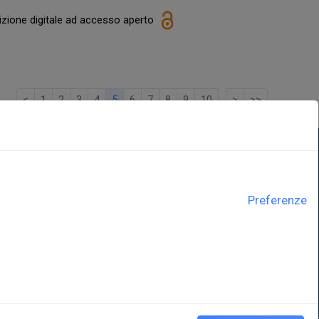
izione digitale ad accesso aperto
…
<
1
2
3
4
5
6
7
8
9
10
>
>>
LINK ISTITUZIONALI
Preferenze
ne
Università degli Studi di Trieste
Sistema Bibliotecario di Ateneo
e Polo museale
EUT in cifre
y