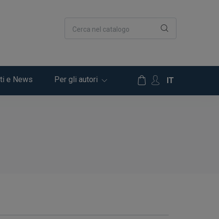
Cerca nel catalogo
ti e News
Per gli autori
IT