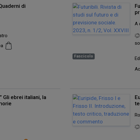
Quaderni di
Fu
pr
A 
atro
so
cea
Fascicolo
Ed
Ac
” Gli ebrei italiani, la
Eu
morie
te
Ro