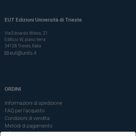
EUT Edizioni Università di Trieste
Via Edoardo Weiss, 21
Edificio W, piano terra
34128 Trieste, Italia
eut@units.it
ORDINI
Informazioni di spedizione
FAQ per l'acquisto
Condizioni di vendita
Metodi di pagamento
Informativa sulla privacy