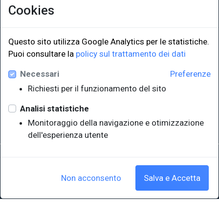
Cookies
Questo sito utilizza Google Analytics per le statistiche.
Puoi consultare la
policy sul trattamento dei dati
LINK ISTITUZIONALI
Necessari
Preferenze
Università degli Studi di Trieste
Richiesti per il funzionamento del sito
Sistema Bibliotecario di Ateneo
e Polo museale
Analisi statistiche
EUT in cifre
Monitoraggio della navigazione e otimizzazione
dell'esperienza utente
Sede legale: Università degli Studi di Trieste - Piazzale Europa,1 -
34127, Trieste, Italia
P.IVA 00211830328 - C.F. 80013890324 - P.E.C.: ateneo@pec.units.it
Non acconsento
Salva e Accetta
Cookie policy
|
Crediti