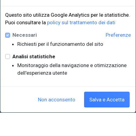
Questo sito utilizza Google Analytics per le statistiche.
Puoi consultare la
policy sul trattamento dei dati
LINK ISTITUZIONALI
Necessari
Preferenze
Università degli Studi di Trieste
Richiesti per il funzionamento del sito
Sistema Bibliotecario di Ateneo
e Polo museale
Analisi statistiche
EUT in cifre
Monitoraggio della navigazione e otimizzazione
dell'esperienza utente
Sede legale: Università degli Studi di Trieste - Piazzale Europa,1 -
34127, Trieste, Italia
P.IVA 00211830328 - C.F. 80013890324 - P.E.C.: ateneo@pec.units.it
Non acconsento
Salva e Accetta
Cookie policy
|
Crediti