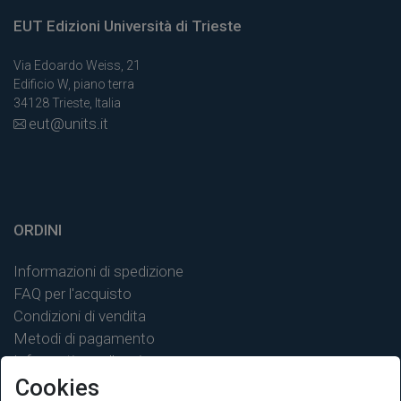
EUT Edizioni Università di Trieste
Via Edoardo Weiss, 21
Edificio W, piano terra
34128 Trieste, Italia
eut@units.it
ORDINI
Informazioni di spedizione
FAQ per l'acquisto
Condizioni di vendita
Metodi di pagamento
Informativa sulla privacy
Cookies