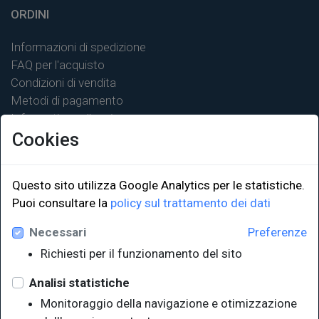
ORDINI
Informazioni di spedizione
FAQ per l'acquisto
Condizioni di vendita
Metodi di pagamento
Informativa sulla privacy
Cookies
Questo sito utilizza Google Analytics per le statistiche.
LINK ISTITUZIONALI
Puoi consultare la
policy sul trattamento dei dati
Necessari
Preferenze
Università degli Studi di Trieste
Richiesti per il funzionamento del sito
Sistema Bibliotecario di Ateneo
e Polo museale
Analisi statistiche
EUT in cifre
Monitoraggio della navigazione e otimizzazione