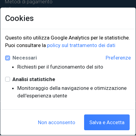
Metodi di pagamento
Informativa sulla privacy
Cookies
Questo sito utilizza Google Analytics per le statistiche.
LINK ISTITUZIONALI
Puoi consultare la
policy sul trattamento dei dati
Necessari
Preferenze
Università degli Studi di Trieste
Richiesti per il funzionamento del sito
Sistema Bibliotecario di Ateneo
e Polo museale
Analisi statistiche
EUT in cifre
Monitoraggio della navigazione e otimizzazione
dell'esperienza utente
Sede legale: Università degli Studi di Trieste - Piazzale Europa,1 -
34127, Trieste, Italia
P.IVA 00211830328 - C.F. 80013890324 - P.E.C.: ateneo@pec.units.it
Non acconsento
Salva e Accetta
Cookie policy
|
Crediti