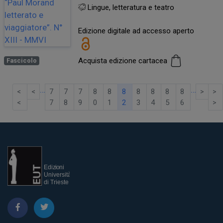
Lingue, letteratura e teatro
Edizione digitale ad accesso aperto
Acquista edizione cartacea
Fascicolo
…
…
<
<
7
7
7
8
8
8
8
8
8
8
>
>
<
7
8
9
0
1
2
3
4
5
6
>