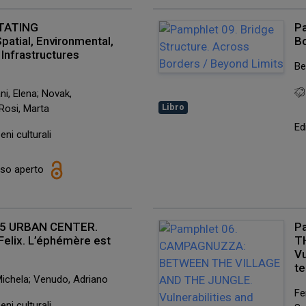
ITATING
Pa
tial, Environmental,
Bo
 Infrastructures
Be
ni, Elena; Novak,
Libro
 Rosi, Marta
Ed
eni culturali
esso aperto
025 URBAN CENTER.
P
 Felix. L’éphémère est
T
Vu
te
 Michela; Venudo, Adriano
Fe
eni culturali