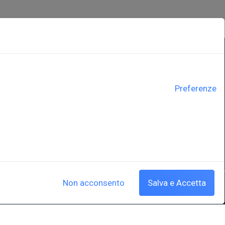
LINK ISTITUZIONALI
Preferenze
ne
Università degli Studi di Trieste
Sistema Bibliotecario di Ateneo
e Polo museale
EUT in cifre
y
Non acconsento
Salva e Accetta
Cookie policy
|
Crediti