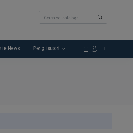
Cerca nel catalogo
ti e News
Per gli autori
IT