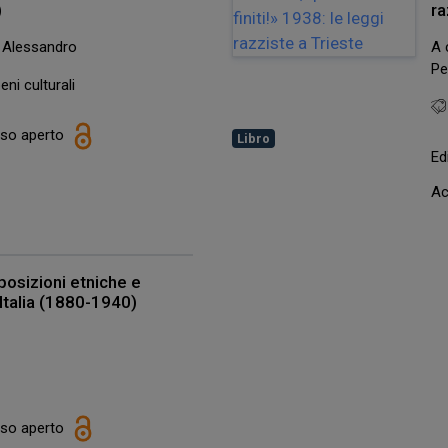
)
ra
, Alessandro
A 
Pe
eni culturali
esso aperto
Libro
Ed
Ac
posizioni etniche e
 Italia (1880-1940)
esso aperto