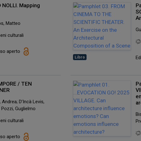
 NOLLI. Mapping
P
S
Ar
os, Matteo
Gu
eni culturali
esso aperto
Ed
Libro
ÈMPORE / TEN
P
LNER
VI
em
 Andrea; D’Incà Levis,
ar
; Pozzi, Guglielmo
Bi
eni culturali
Pr
esso aperto