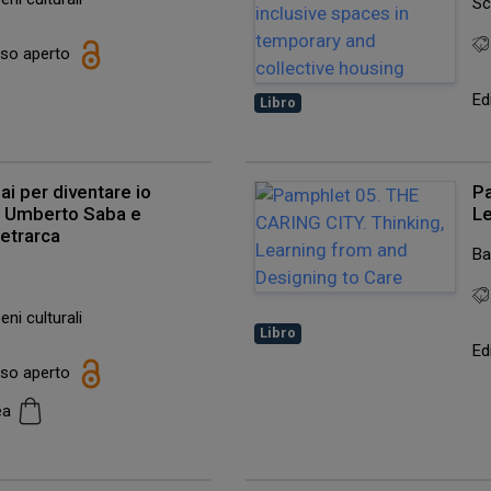
Sc
esso aperto
Ed
Libro
i per diventare io
Pa
». Umberto Saba e
Le
Petrarca
Ba
eni culturali
Libro
Ed
esso aperto
cea