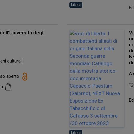
Libro
Ed
dell'Università degli
Vo
or
mo
d
NE
eni culturali
di
A 
esso aperto
cea
Ed
Libro