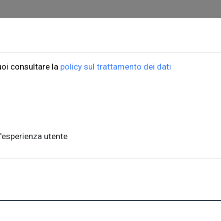
ioni Università di Trieste
ORDINI
uoi consultare la
policy sul trattamento dei dati
do Weiss, 21
Informazioni di spedizio
, piano terra
FAQ per l'acquisto
ste, Italia
Condizioni di vendita
nits.it
Metodi di pagamento
'esperienza utente
Informativa sulla privac
a,1 - 34127, Trieste, Italia
.units.it