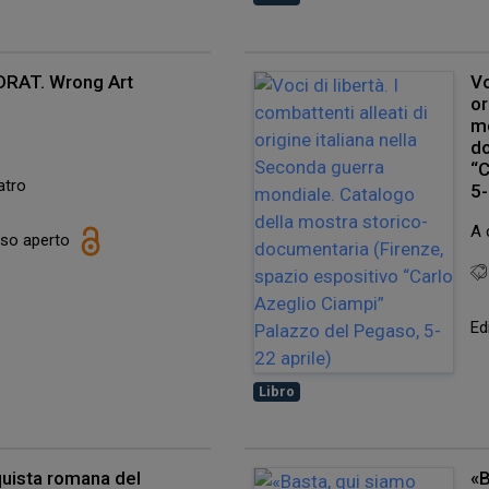
RAT. Wrong Art
Vo
or
mo
do
“C
atro
5-
A 
esso aperto
Ed
Libro
quista romana del
«B