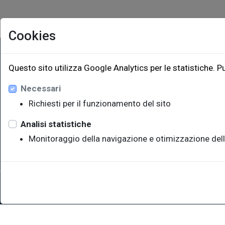
Cookies
EUT Ediz
Questo sito utilizza Google Analytics per le statistiche. P
Necessari
Via Edoar
Edificio W
Richiesti per il funzionamento del sito
34128 Trie
eut@u
Analisi statistiche
Monitoraggio della navigazione e otimizzazione dell
Sede legale: Università degli Studi di Trieste - Piazzale Europ
P.IVA 00211830328 - C.F. 80013890324 - P.E.C.: ateneo@pec